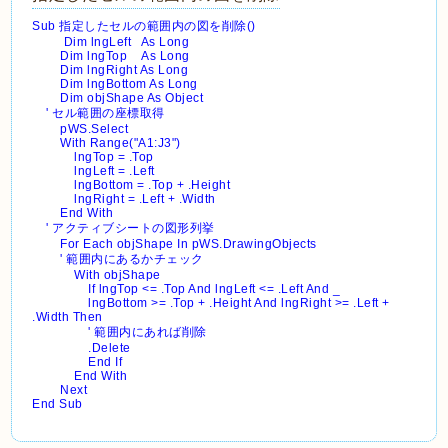
Sub 指定したセルの範囲内の図を削除()
Dim lngLeft As Long
Dim lngTop As Long
Dim lngRight As Long
Dim lngBottom As Long
Dim objShape As Object
' セル範囲の座標取得
pWS.Select
With Range("A1:J3")
lngTop = .Top
lngLeft = .Left
lngBottom = .Top + .Height
lngRight = .Left + .Width
End With
' アクティブシートの図形列挙
For Each objShape In pWS.DrawingObjects
' 範囲内にあるかチェック
With objShape
If lngTop <= .Top And lngLeft <= .Left And _
lngBottom >= .Top + .Height And lngRight >= .Left +
.Width Then
' 範囲内にあれば削除
.Delete
End If
End With
Next
End Sub