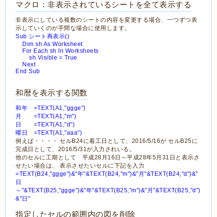
マクロ：非表示されているシートを全て表示する
非表示にしている複数のシートの内容を変更する場合、一つずつ表
示していくのが手間な場合に使用します。
Sub シート再表示()
Dim sh As Worksheet
For Each sh In Worksheets
sh.Visible = True
Next
End Sub
和暦を表示する関数
和年 =TEXT(A1,"ggge")
月 =TEXT(A1,"m")
日 =TEXT(A1,"d")
曜日 =TEXT(A1,"aaa")
例えば・・・・ セルB24に着工日として、2016/5/16が セルB25に
完成日として、2016/5/31が入力されいる。
他のセルに工期として 平成28月16日～平成28年5月31日と表示さ
せたい場合は、 表示させたいセルに下記を入力
=TEXT(B24,"ggge")&"年"&TEXT(B24,"m")&"月"&TEXT(B24,"d")&"
日
～"&TEXT(B25,"ggge")&"年"&TEXT(B25,"m")&"月"&TEXT(B25,"d")
&"日"
指定したセルの範囲内の図を削除